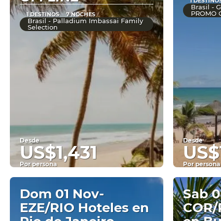
1 DESTINO
Brasil -
PROMO O
1 DESTINOS
7 NOCHES
Brasil - Palladium Imbassai Family
Selection
Desde
Desde
US$1,431
US$1
Por persona
Por persona
Ver
Dom 01 Nov-
Sab 0
EZE/RIO Hoteles en
COR/R