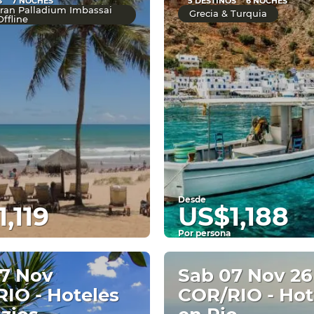
S
7 NOCHES
5 DESTINOS
6 NOCHES
 Gran Palladium Imbassai
Grecia & Turquia
ffline
Desde
,119
US$1,188
Por persona
Ver
Ver
7 Nov
Sab 07 Nov 26
IO - Hoteles
COR/RIO - Hot