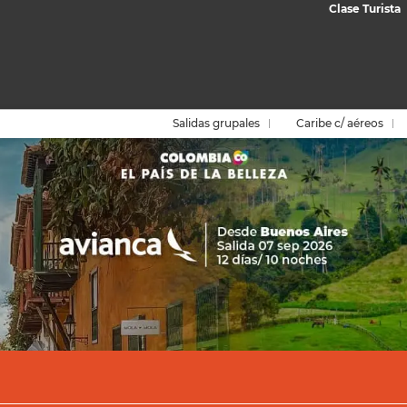
Clase Turista
Salidas grupales
Caribe c/ aéreos
Paquetes
Circuitos
Arma tu viaje