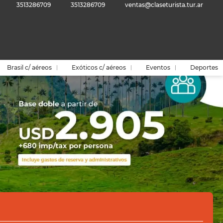
3513286709
3513286709
ventas@claseturista.tur.ar
Ayuda
Dólar Estadounidense
Entrar
Brasil c/ aéreos
Exóticos c/ aéreos
Eventos
Deportes
Traslados
Actividades
Alquilar un auto