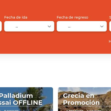
Fecha de ida
Fecha de regreso
H
Palladium
Grecia en
ssai OFFLINE
Promoción