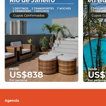
Rio de Janeiro
en Bu
1 DESTINOS
2 TRANSPORTES
7 NOCHES
1 DESTINO
2 TRANSFERS
1 SEGUROS
2 TRANSFE
Cupos Confirmados
Cupos C
Desde
Desde
US$838
US$
Por persona
Por persona
Ver
Agencia