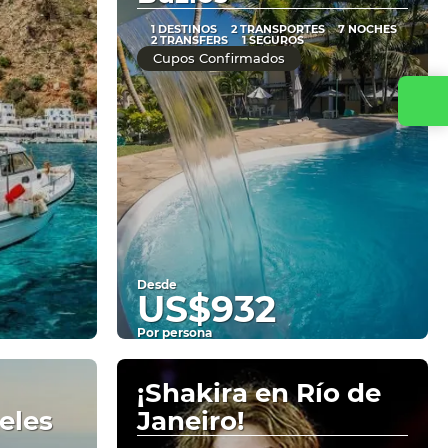
1 DESTINOS
2 TRANSPORTES
7 NOCHES
2 TRANSFERS
1 SEGUROS
Cupos Confirmados
Desde
US$932
Por persona
Ver
¡Shakira en Río de
eles
Janeiro!