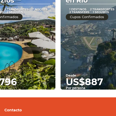
zios
en Rio
S
2 TRANSPORTES
7 NOCHES
1 DESTINOS
2 TRANSPORTES
RS
1 SEGUROS
2 TRANSFERS
1 SEGUROS
onfirmados
Cupos Confirmados
Desde
796
US$887
Por persona
Ver
Ver
Contacto