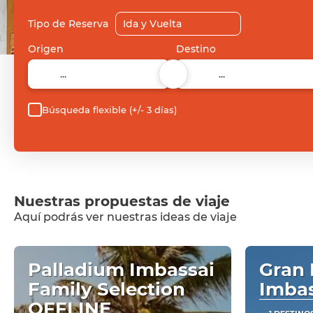
Tipo de Reserva
Origen
Destino
Búsqueda flexible (+/- 3 días)
Nuestras propuestas de viaje
Aquí podrás ver nuestras ideas de viaje
Palladium Imbassai
Gran 
Family Selection
Imba
OFFLINE