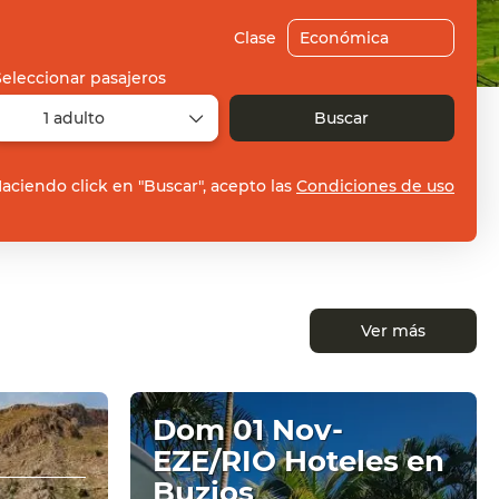
Clase
Seleccionar pasajeros
1 adulto
Buscar
aciendo click en "Buscar", acepto las
Condiciones de uso
Ver más
Dom 01 Nov-
EZE/RIO Hoteles en
Buzios