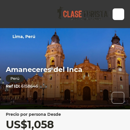
Lima, Perú
Amaneceres del Inca
Perú
Ref ID:
6158646
precio por persona Desde
US$1,058